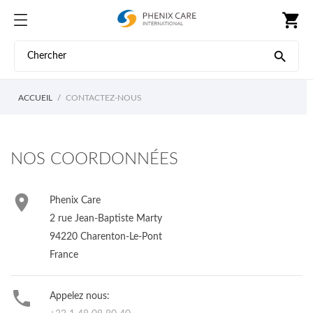
shopping_cart

ACCUEIL
CONTACTEZ-NOUS
NOS COORDONNÉES

Phenix Care
2 rue Jean-Baptiste Marty
94220 Charenton-Le-Pont
France

Appelez nous: