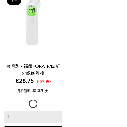
-52%
台灣製 - 福爾FORA IR42 紅
外線額溫槍
€28.75
€59.90
製造商: 泰博科技
雲
朵
白