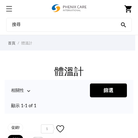
shopping_cart

首頁
體溫計
體溫計

篩選
相關性
顯示 1-1 of 1
促銷!
1