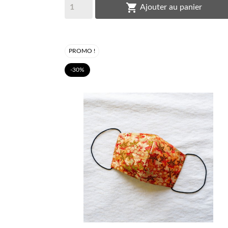

Ajouter au panier
PROMO !
-30%