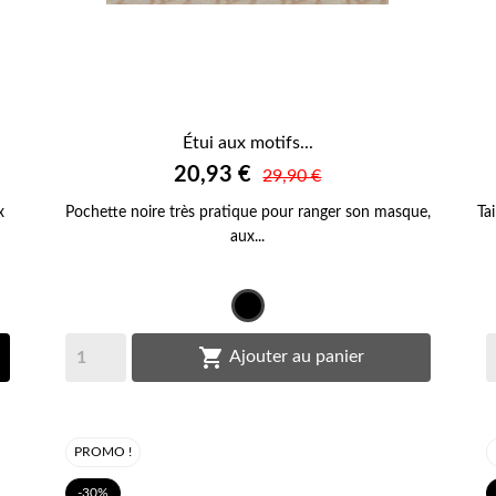
Étui aux motifs...

20,93 €
APERÇU RAPIDE
29,90 €
x
Pochette noire très pratique pour ranger son masque,
Ta
aux...
Noir

Ajouter au panier
PROMO !
-30%