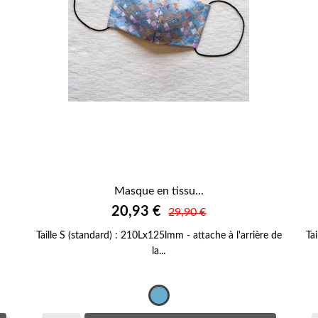
Masque en tissu...

20,93 €
APERÇU RAPIDE
29,90 €
Taille S (standard) : 210Lx125lmm - attache à l'arrière de
Ta
la...
Bleu