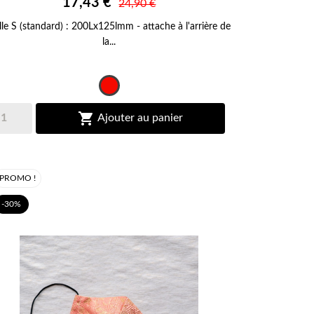

17,43 €
APERÇU RAPIDE
24,90 €
ille S (standard) : 200Lx125lmm - attache à l'arrière de
la...
Rouge

Ajouter au panier
PROMO !
-30%