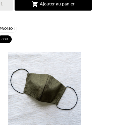

Ajouter au panier
PROMO !
-30%