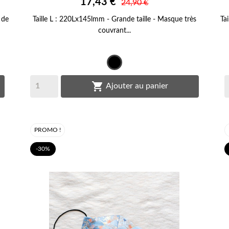

17,43 €
APERÇU RAPIDE
24,90 €
 de
Taille L : 220Lx145lmm - Grande taille - Masque très
Ta
couvrant...
Noir

Ajouter au panier
PROMO !
-30%