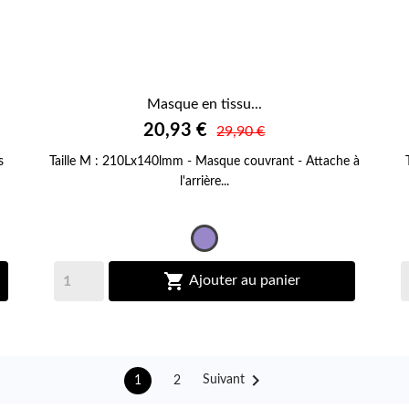
Masque en tissu...

20,93 €
APERÇU RAPIDE
29,90 €
s
Taille M : 210Lx140lmm - Masque couvrant - Attache à
l'arrière...
Mauve

Ajouter au panier

Suivant
2
1