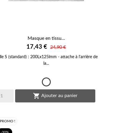
Masque en tissu...

17,43 €
APERÇU RAPIDE
24,90 €
ille S (standard) : 200Lx125lmm - attache à l'arrière de
la...
Blanc

Ajouter au panier
PROMO !
-30%