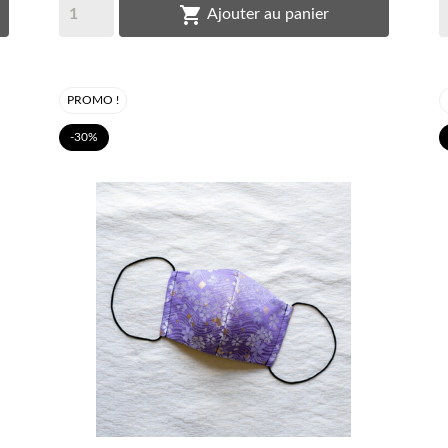

Ajouter au panier
PROMO !
-30%