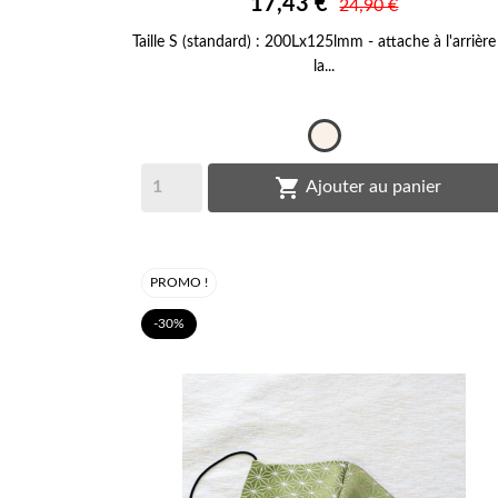

17,43 €
APERÇU RAPIDE
24,90 €
Taille S (standard) : 200Lx125lmm - attache à l'arrière
la...
Ecru

Ajouter au panier
PROMO !
-30%