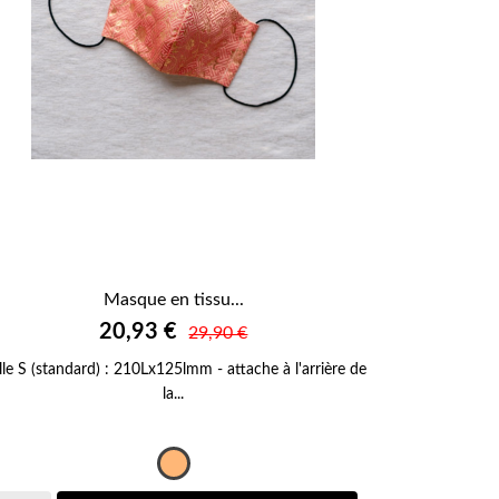
Masque en tissu...

20,93 €
APERÇU RAPIDE
29,90 €
ille S (standard) : 210Lx125lmm - attache à l'arrière de
la...
Orange