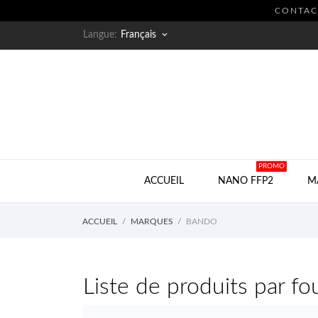
CONTACT
Langue:
Français
keyboard_arrow_down
PROMO
ACCUEIL
NANO FFP2
M
ACCUEIL
MARQUES
BANDO
Liste de produits par f