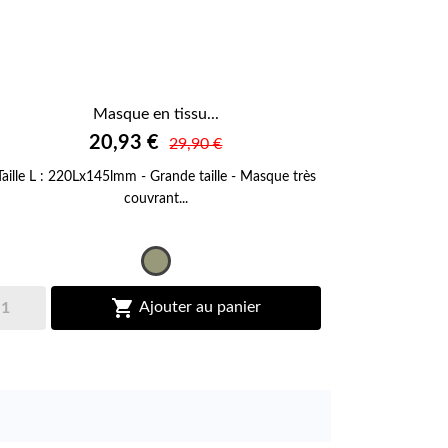
Masque en tissu...

20,93 €
APERÇU RAPIDE
29,90 €
Taille L : 220Lx145lmm - Grande taille - Masque très
couvrant...
Vert
kaki

Ajouter au panier