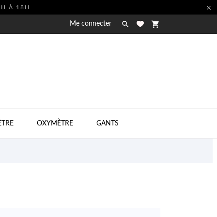

9H À 18H

shopping_cart
Me connecter

TRE
OXYMÈTRE
GANTS