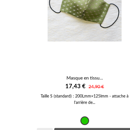
Masque en tissu...

17,43 €
APERÇU RAPIDE
24,90 €
Taille S (standard) : 200Lmm×125lmm - attache à
l'arrière de...
Vert