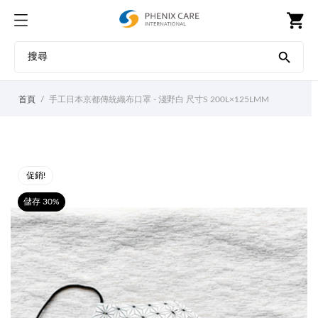
shopping_cart

首頁
手工日本京都傳統織布口罩 - 淺野白 尺寸S 200L×125LMM
促銷!
儲存 30%