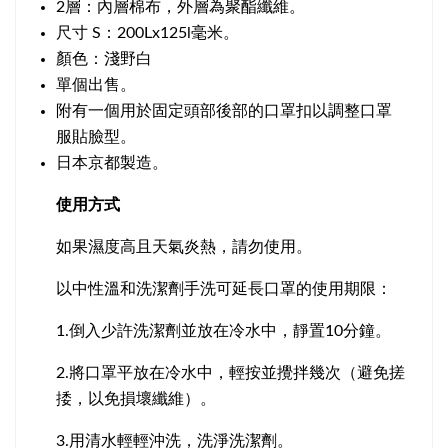
2層：內層棉布，外層為聚酯纖維。
尺寸 S：200Lx125l毫米。
顏色：淺野白
單個出售。
附有一個用於固定頭部後部的口罩扣以調整口罩
服貼臉型。
日本京都製造。
使用方式
如果濕度高且天氣炎熱，請勿使用。
以中性溫和洗潔劑手洗可延長口罩的使用期限：
1.倒入少許洗潔劑並放在冷水中，靜置10分鐘。
2.將口罩平放在冷水中，輕按並攪拌幾次（避免搓
捼，以免損壞纖維）。
3.用清水輕輕沖洗，洗淨洗潔劑。