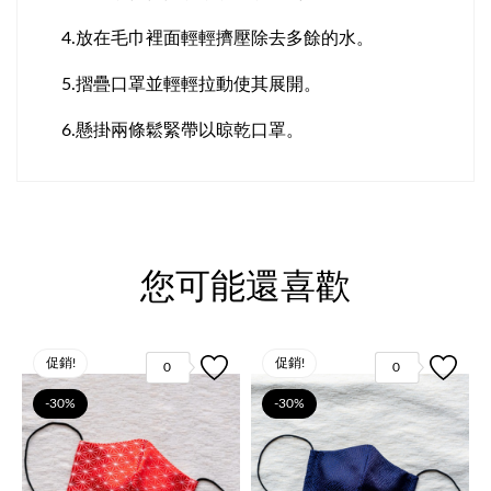
4.放在毛巾裡面輕輕擠壓除去多餘的水。
5.摺疊口罩並輕輕拉動使其展開。
6.懸掛兩條鬆緊帶以晾乾口罩。
您可能還喜歡
促銷!
促銷!
0
0
-30%
-30%