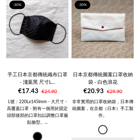
-30%
-30%
手工日本京都傳統織布口罩
日本京都傳統圖案口罩收納
- 淺葉黑 尺寸L...
袋 - 白色浪花
€17.43
€20.93
€24.90
€29.90
L號：220Lx145lmm - 大尺寸 -
非常實用的口罩收納袋，日本傳
高覆蓋口罩 - 附有一個用於固定
統圖案，在京都（日本）手工製
頭部後部的口罩扣以調整口罩服
作。
貼臉型。...
雲
午
朵