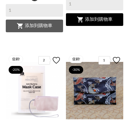
夜
白
黑

添加到購物車

添加到購物車
促銷!
促銷!
2
1
-20%
-30%