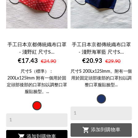
手工日本京都傳統織布口罩
手工日本京都傳統織布口罩
- 淺野紅 尺寸S...
- 淺野海軍藍 尺寸S...
€17.43
€20.93
€24.90
€29.90
尺寸S（標準）：
尺寸S 200Lx125lmm。附有一個
200Lx125lmm 附有一個用於固
用於固定頭部後部的口罩扣以調
定頭部後部的口罩扣以調整口罩
整口罩服貼臉型...
服貼臉型。...
Bleu
Motifs
marine
traditionnels
japonais

添加到購物車

添加到購物車